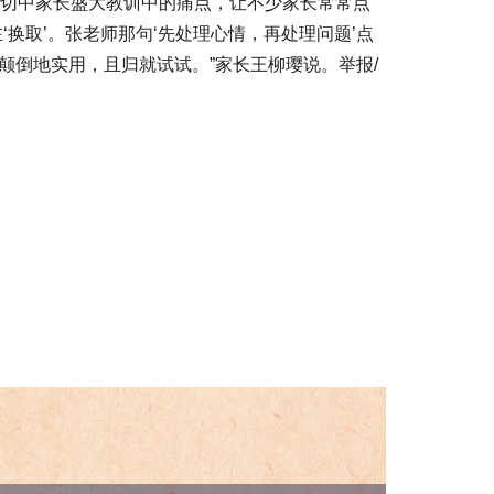
修切中家长盛大教训中的痛点，让不少家长常常点
换取’。张老师那句‘先处理心情，再处理问题’点
颠倒地实用，且归就试试。”家长王柳璎说。举报/