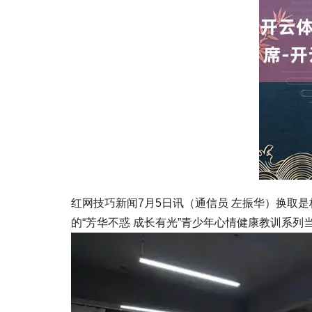
红网技巧新闻7月5日讯（通信员 左振华）换取
的“芳华不惑 成长有光”青少年心情健康教训系