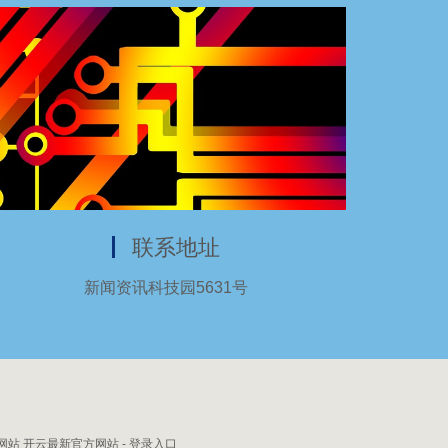
联系地址
新闻资讯科技园5631号
站 开云最新官方网站 - 登录入口