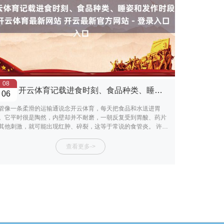
08
开云体育记载进食时刻、食品种类、睡姿和发作时段-开云体育最新网站 开云最新官方网站 - 登录入口
06
管像一条柔滑的运输通说念开云体育，每天把食品和水送进胃
。它平时很是陶然，内壁却并不耐磨，一朝反复受到胃酸、药片
其他刺激，就可能出现红肿、碎裂，这等于常说的食管炎。 许多
说念主伊始贵重到的，是胸口中间像有一股热气往上顶。饭后、
腰或躺下时更显着，有时嘴里还会泛酸、发苦，这类进展常与胃
查看更多->
行物反流关联。 吞咽不适也很常见。吃东西时嗅觉发涩、发紧，
品像走得不顺，或咽下去时胸口疼，都教唆食管内壁可能正在受
激，不宜只靠喝水暂时压下去。 食管炎并不单好一种来路。较常
的是反流刺激；有些药片停在食