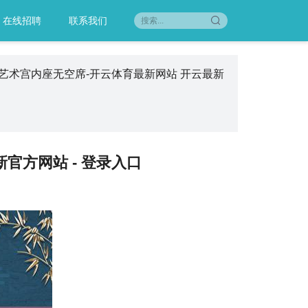
在线招聘
联系我们
艺术宫内座无空席-开云体育最新网站 开云最新
官方网站 - 登录入口