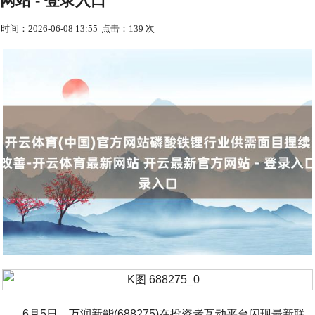
网站 - 登录入口
时间：2026-06-08 13:55
点击：139 次
6月5日，万润新能(688275)在投资者互动平台闪现最新联