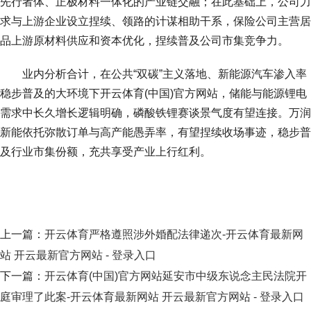
先行者体、正极材料一体化的产业链交融；在此基础上，公司力
求与上游企业设立捏续、领路的计谋相助干系，保险公司主营居
品上游原材料供应和资本优化，捏续普及公司市集竞争力。
业内分析合计，在公共“双碳”主义落地、新能源汽车渗入率
稳步普及的大环境下开云体育(中国)官方网站，储能与能源锂电
需求中长久增长逻辑明确，磷酸铁锂赛谈景气度有望连接。万润
新能依托弥散订单与高产能愚弄率，有望捏续收场事迹，稳步普
及行业市集份额，充共享受产业上行红利。
上一篇：
开云体育严格遵照涉外婚配法律递次-开云体育最新网
站 开云最新官方网站 - 登录入口
下一篇：
开云体育(中国)官方网站延安市中级东说念主民法院开
庭审理了此案-开云体育最新网站 开云最新官方网站 - 登录入口