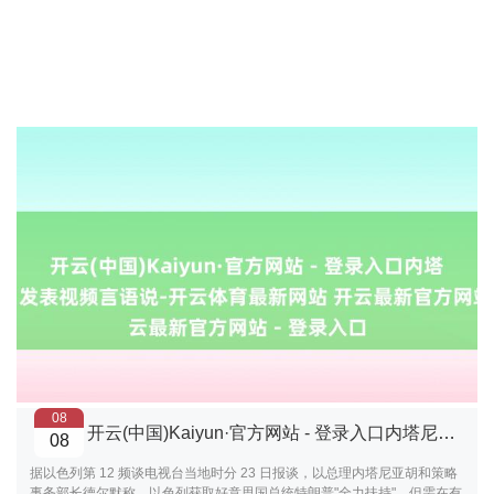
08
开云(中国)Kaiyun·官方网站 - 登录入口内塔尼亚胡 21 日发表视频言语说-开云体育最新网站 开云最新官方网站 - 登录入口
08
据以色列第 12 频谈电视台当地时分 23 日报谈，以总理内塔尼亚胡和策略
事务部长德尔默称，以色列获取好意思国总统特朗普"全力扶持"，但需在有