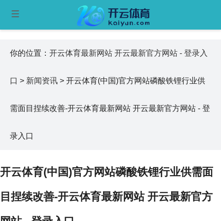
你的位置：
开云体育最新网站 开云最新官方网站 - 登录入
口
>
新闻资讯
> 开云体育(中国)官方网站磷酸铁锂行业供
需面目捏续改善-开云体育最新网站 开云最新官方网站 - 登
录入口
开云体育(中国)官方网站磷酸铁锂行业供需面
目捏续改善-开云体育最新网站 开云最新官方