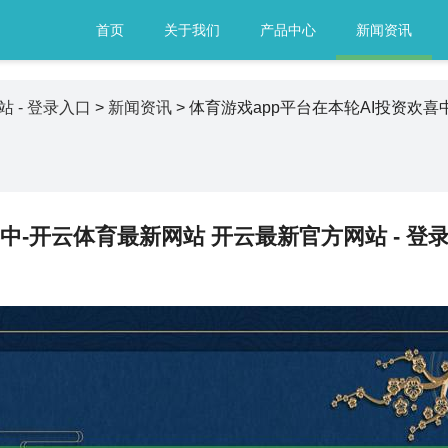
首页
关于我们
产品中心
新闻资讯
 - 登录入口
>
新闻资讯
> 体育游戏app平台在本轮AI投资欢喜
中-开云体育最新网站 开云最新官方网站 - 登