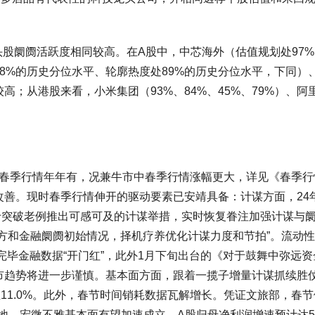
龙头股阛阓活跃度相同较高。在A股中，中芯海外（估值规划处97
%的历史分位水平、轮廓热度处89%的历史分位水平，下同）、科
较高；从港股来看，小米集团（93%、84%、45%、79%）、阿里
季行情年年有，况兼牛市中春季行情涨幅更大，详见《春季行情还会
善。现时春季行情伸开的驱动要素已安靖具备：计谋方面，24
勇于突破老例推出可感可及的计谋举措，实时恢复眷注加强计谋与阛
和金融阛阓初始情况，择机疗养优化计谋力度和节拍”。流动性方面
完毕金融数据“开门红”，此外1月下旬出台的《对于鼓舞中弥远资
市趋势将进一步谨慎。基本面方面，跟着一揽子增量计谋抓续胜仗
至11.0%。此外，春节时间销耗数据瓦解增长。凭证文旅部，春节
落地，宏微不雅基本面有望加速成立，A股归母净利润增速预计达5%