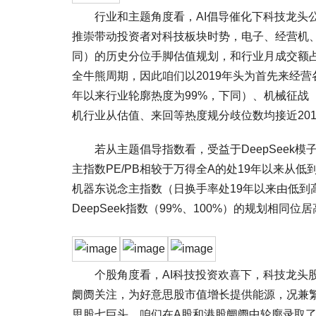
行业和主题角度看，AI倡导催化下科技龙头公
推崇带动投资者对科技板块时势，电子、经营机、
同）的历史分位手脚估值规划，和行业月成交额占
全牛熊周期，因此咱们以2019年头为首先来经营
年以来行业轮廓热度为99%，下同）、机械征战（
机行业从估值、来回等热度规分歧位数均接近201
若从主题倡导指数看，受益于DeepSeek模子
主指数PE/PB相较于万得全A的处19年以来从低到
机器东说念主指数（日换手率处19年以来由低到
DeepSeek指数（99%、100%）的规划相同位
个股角度看，AI科技投资欢喜下，科技龙头股
阛阓关注，为好意思股市值增长提供能源，况兼繁衍出
思股七巨头，咱们在A股和港股阛阓中轮廓录取