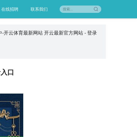
在线招聘
联系我们
中-开云体育最新网站 开云最新官方网站 - 登录
录入口