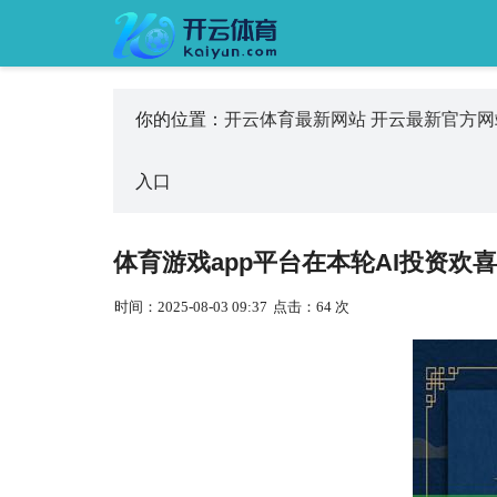
你的位置：
开云体育最新网站 开云最新官方网站
入口
体育游戏app平台在本轮AI投资欢喜
时间：2025-08-03 09:37
点击：64 次