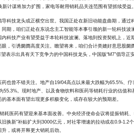
换新计谋将加力扩围，家电等耐用销耗品关连范围有望抓续受益
倡导科技龙头或正横空出世。我国正处在新旧动能盘曲期，通过
。同期，咱们正处在东说念主工智能等本事引颈的新一轮科技波澜
国内科技产业有望受益于本轮科技波澜。落地到投资契机上，近期
引诱阛阓高度关注。瞻望将来，咱们合计类媲好意思股阛阓的七巨头(M
有望表示出具有天下竞争力的中国科技龙头，中国版“M7”倡导
不错关注。地产自19/04高点以来最大跌幅为65.5%、疗养
药为55.3%。现时地产、以及食物饮料和医药等销耗行业的估
药的基本面有望出现更多积极变化，或存在较大的预期差。
耗医药有望迎来基本面改善。中央经济使命会议将提振销耗、扩大
以旧换新”补贴扩大到3000亿元，对社零增速的拉动或在0.9-1
回升，或将开释更大销耗后劲。