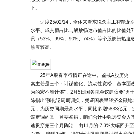
下。
适度25/02/14，全体来看东说念主工智能
水平、成交额占比与解放畅达市值占比的比值处78
讯（53%、99%、90%、74%）等个股阛阓热度
热度较高。
25年A股春季行情正在途中。鉴戒A股历史，春
素主若是三个：计谋催化、流动性宽松、基本面改
为的宏不雅计谋”，2月5日国务院会议建议要“
陈指出“强化逆周期调换，凭证国表里经济金融地方
元，为历史同期最高水平，同比多增5833亿元，
谋定调的又一首要举措，咱们合计中弥远资金入
速贯穿第三个月陶冶，由11月的-7.3%大幅回升
7.0%。瞻望25年，咱们合计跟着增量计谋出台