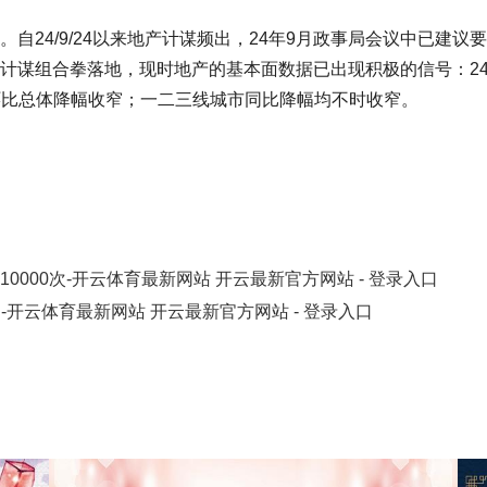
24/9/24以来地产计谋频出，24年9月政事局会议中已建议要
端计谋组合拳落地，现时地产的基本面数据已出现积极的信号：24
环比总体降幅收窄；一二三线城市同比降幅均不时收窄。
0000次-开云体育最新网站 开云最新官方网站 - 登录入口
-开云体育最新网站 开云最新官方网站 - 登录入口