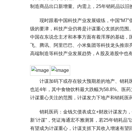
制造商品出口新增量。内需上，25年销耗品以旧
现时跟着中国科技产业发展锻练，中国“M7”
级的要津，科技产业仍将是计谋重心支抓的范围
中国在东说念主才和本事方面有着浑厚的基础，
飞、腾讯、阿里巴巴、小米集团等科技龙头推崇亮眼，
高端制造等科技产业发展趋势，A 股及港股中也
计谋加码下或存在较大预期差的地产、销耗医药也曾
也近4年，其中食物饮料最大跌幅为58.8%、医
计谋重心关注的范围，计谋发力下地产和销耗医
销耗医药：金钱欠债表成立+财政计谋发力，销
新’计谋”，凭证海通宏不雅测算，若25年销耗品“
有望成为计谋重心，计谋支抓下其收入增速有望