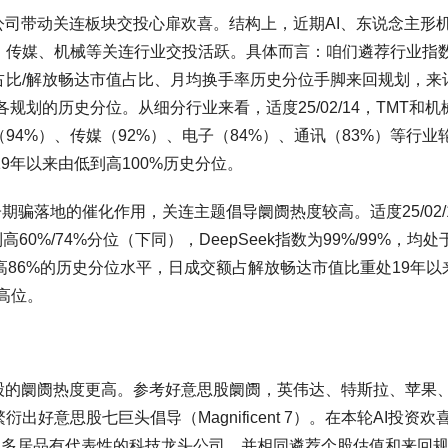
司带动关连板块交投心扉欢喜。结构上，近期AI、东说念主形
传媒、机械等关连行业交投活跃。具体而言：咱们遴荐行业指数相
比/解放畅达市值占比、月均换手率历史分位手脚来回规划，来计
各规划的历史分位。从细分行业来看，适度25/02/14，TMT和
94%）、传媒（92%）、电子（84%）、通讯（83%）等行
9年以来由低到高100%历史分位。
期骗落地的催化作用，关连主题倡导阛阓热度较高。适度25/02
高60%/74%分位（下同），DeepSeek指数为99%/99
高86%的历史分位水平，日成交额占解放畅达市值比重处19年以
居高位。
的阛阓热度更高。参考好意思股阛阓，英伟达、特斯拉、苹果
好意思股七巨头倡导（Magnificent 7）。在本轮AI投
了多居品有代表性的科技龙头公司，并相同遴荐个股估值和来回